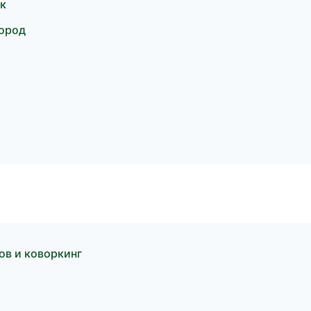
к
город
ов и коворкинг