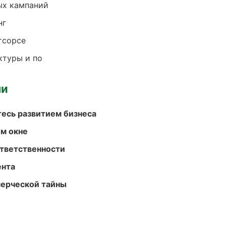
ых кампаний
нг
тсорсе
ктуры и по
ми
есь развитием бизнеса
м окне
ответственности
ента
мерческой тайны