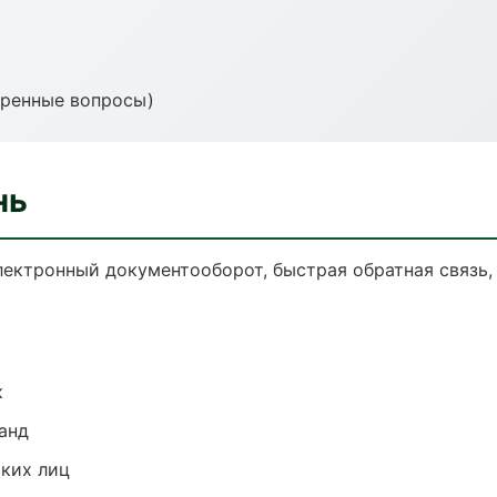
тренные вопросы)
нь
 Электронный документооборот, быстрая обратная связь
к
анд
ких лиц