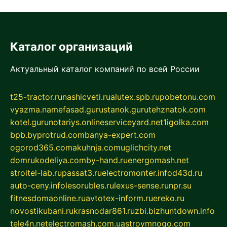
Каталог организаций
Актуальный каталог компаний по всей России
t25-tractor.ru
nashicveti.ru
alutex.spb.ru
pobetonu.com
vyazma.name
fasad.guru
stanok.guru
tehznatok.com
kotel.guru
notariys.online
serviceyard.net
1igolka.com
bpb.by
protrud.com
banya-expert.com
ogorod365.com
akuhnja.com
uglichcity.net
domrukodeliya.com
by-hand.ru
energomash.net
stroitel-lab.ru
passat3.ru
electromonter.info
d43d.ru
auto-ceny.info
lesorubles.ru
lexus-sense.ru
npr.su
fitnesdomaonline.ru
avtotex-inform.ru
ereko.ru
novostikubani.ru
krasnodar861.ru
zbi.biz
huntdown.info
tele4n.net
electromash.com.ua
stroymnogo.com