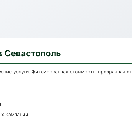
в Севастополь
кие услуги. Фиксированная стоимость, прозрачная от
и
ых кампаний
к