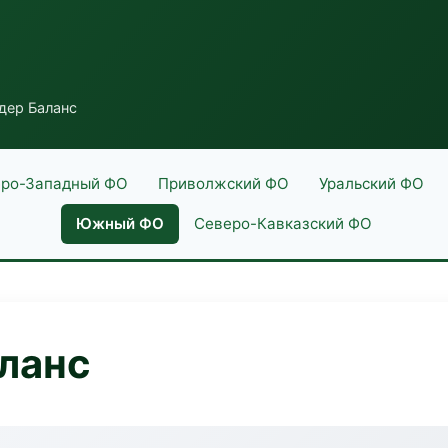
дер Баланс
ро-Западный ФО
Приволжский ФО
Уральский ФО
Южный ФО
Северо-Кавказский ФО
ланс