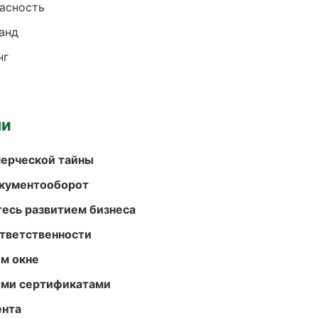
пасность
анд
нг
ми
мерческой тайны
окументооборот
есь развитием бизнеса
ответственности
м окне
ыми сертификатами
ента