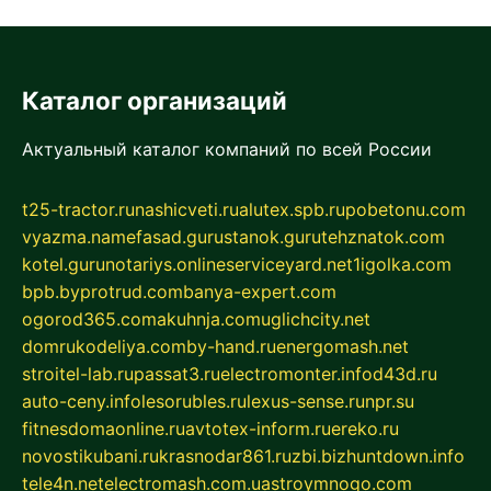
Каталог организаций
Актуальный каталог компаний по всей России
t25-tractor.ru
nashicveti.ru
alutex.spb.ru
pobetonu.com
vyazma.name
fasad.guru
stanok.guru
tehznatok.com
kotel.guru
notariys.online
serviceyard.net
1igolka.com
bpb.by
protrud.com
banya-expert.com
ogorod365.com
akuhnja.com
uglichcity.net
domrukodeliya.com
by-hand.ru
energomash.net
stroitel-lab.ru
passat3.ru
electromonter.info
d43d.ru
auto-ceny.info
lesorubles.ru
lexus-sense.ru
npr.su
fitnesdomaonline.ru
avtotex-inform.ru
ereko.ru
novostikubani.ru
krasnodar861.ru
zbi.biz
huntdown.info
tele4n.net
electromash.com.ua
stroymnogo.com