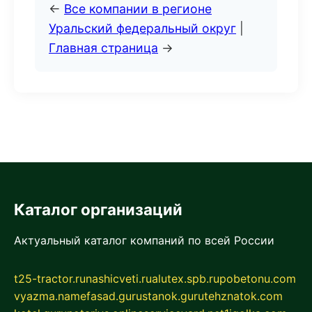
←
Все компании в регионе
Уральский федеральный округ
|
Главная страница
→
Каталог организаций
Актуальный каталог компаний по всей России
t25-tractor.ru
nashicveti.ru
alutex.spb.ru
pobetonu.com
vyazma.name
fasad.guru
stanok.guru
tehznatok.com