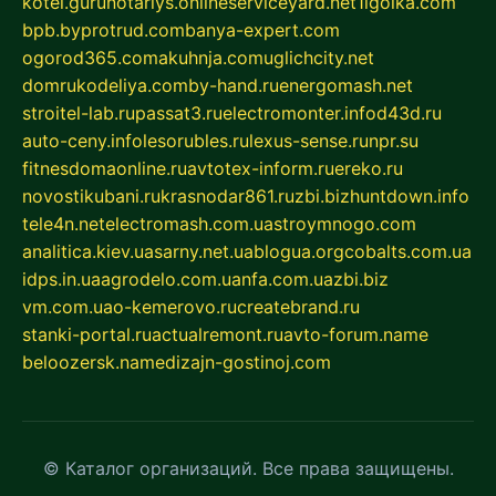
kotel.guru
notariys.online
serviceyard.net
1igolka.com
bpb.by
protrud.com
banya-expert.com
ogorod365.com
akuhnja.com
uglichcity.net
domrukodeliya.com
by-hand.ru
energomash.net
stroitel-lab.ru
passat3.ru
electromonter.info
d43d.ru
auto-ceny.info
lesorubles.ru
lexus-sense.ru
npr.su
fitnesdomaonline.ru
avtotex-inform.ru
ereko.ru
novostikubani.ru
krasnodar861.ru
zbi.biz
huntdown.info
tele4n.net
electromash.com.ua
stroymnogo.com
analitica.kiev.ua
sarny.net.ua
blogua.org
cobalts.com.ua
idps.in.ua
agrodelo.com.ua
nfa.com.ua
zbi.biz
vm.com.ua
o-kemerovo.ru
createbrand.ru
stanki-portal.ru
actualremont.ru
avto-forum.name
beloozersk.name
dizajn-gostinoj.com
© Каталог организаций. Все права защищены.