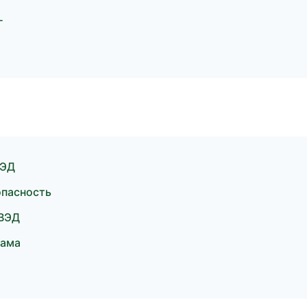
г
ВЭД
опасность
 ВЭД
лама