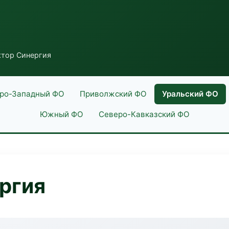
ктор Синергия
ро-Западный ФО
Приволжский ФО
Уральский ФО
Южный ФО
Северо-Кавказский ФО
ргия