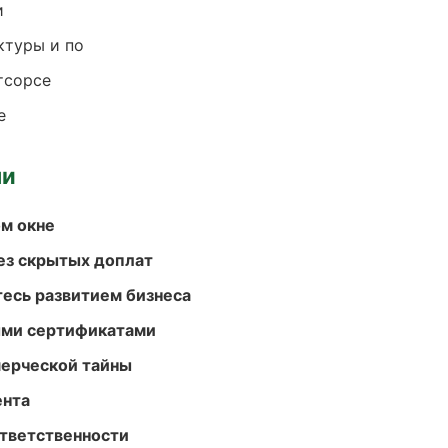
и
ктуры и по
тсорсе
е
ми
м окне
ез скрытых доплат
есь развитием бизнеса
ыми сертификатами
мерческой тайны
ента
ответственности