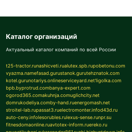
Каталог организаций
Актуальный каталог компаний по всей России
t25-tractor.ru
nashicveti.ru
alutex.spb.ru
pobetonu.com
vyazma.name
fasad.guru
stanok.guru
tehznatok.com
kotel.guru
notariys.online
serviceyard.net
1igolka.com
bpb.by
protrud.com
banya-expert.com
ogorod365.com
akuhnja.com
uglichcity.net
domrukodeliya.com
by-hand.ru
energomash.net
stroitel-lab.ru
passat3.ru
electromonter.info
d43d.ru
auto-ceny.info
lesorubles.ru
lexus-sense.ru
npr.su
fitnesdomaonline.ru
avtotex-inform.ru
ereko.ru