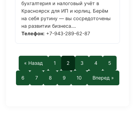
бухгалтерия и налоговый учёт в
Красноярск для ИП и юрлиц. Берём
на себя рутину — вы сосредоточены
на развитии бизнеса....
Телефон:
+7-943-289-62-87
« Назад
1
2
3
4
5
6
7
8
9
10
Вперед »