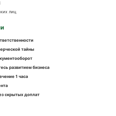
к
ких лиц
ми
ответственности
мерческой тайны
окументооборот
есь развитием бизнеса
ечение 1 часа
ента
ез скрытых доплат