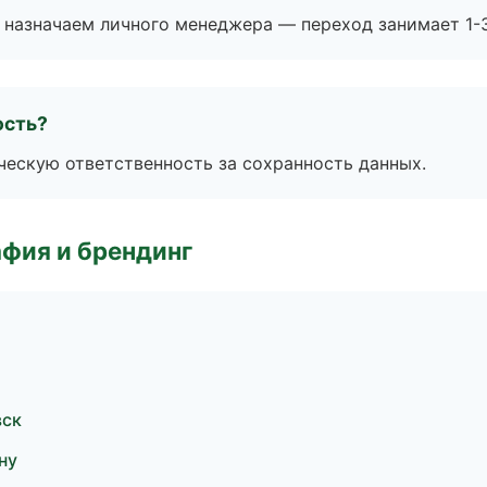
 назначаем личного менеджера — переход занимает 1-3
ость?
ескую ответственность за сохранность данных.
фия и брендинг
вск
ну