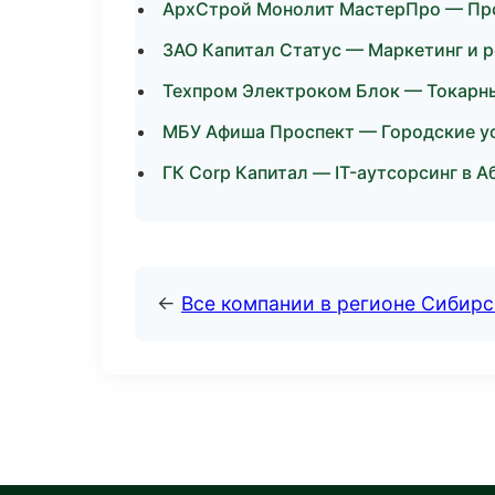
АрхСтрой Монолит МастерПро — Про
ЗАО Капитал Статус — Маркетинг и 
Техпром Электроком Блок — Токарн
МБУ Афиша Проспект — Городские ус
ГК Corp Капитал — IT-аутсорсинг в А
←
Все компании в регионе Сибир