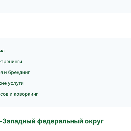
ма
-тренинги
я и брендинг
ие услуги
сов и коворкинг
о-Западный федеральный округ