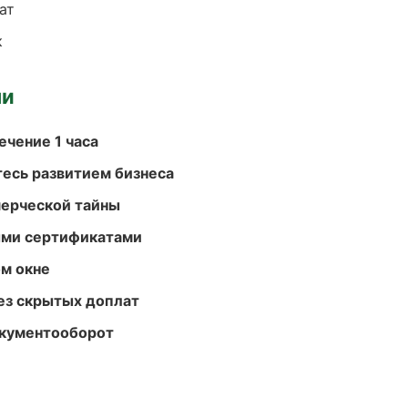
ат
к
ми
ечение 1 часа
есь развитием бизнеса
мерческой тайны
ыми сертификатами
м окне
ез скрытых доплат
окументооборот