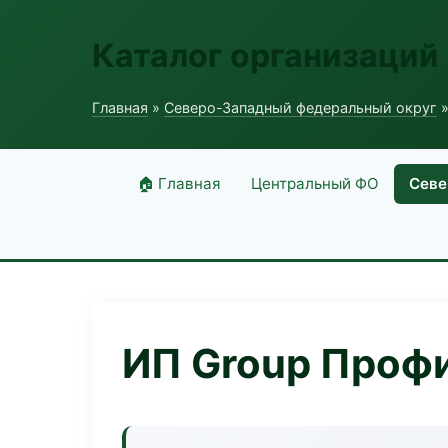
Каталог организаций
Главная
»
Северо-Западный федеральный округ
»
🏠 Главная
Центральный ФО
Севе
ИП Group Проф