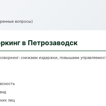
тренные вопросы)
оркинг в Петрозаводск
коворкинг: снижаем издержки, повышаем управляемос
пасность
анд
ких лиц