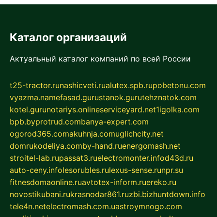
Каталог организаций
Актуальный каталог компаний по всей России
t25-tractor.ru
nashicveti.ru
alutex.spb.ru
pobetonu.com
vyazma.name
fasad.guru
stanok.guru
tehznatok.com
kotel.guru
notariys.online
serviceyard.net
1igolka.com
bpb.by
protrud.com
banya-expert.com
ogorod365.com
akuhnja.com
uglichcity.net
domrukodeliya.com
by-hand.ru
energomash.net
stroitel-lab.ru
passat3.ru
electromonter.info
d43d.ru
auto-ceny.info
lesorubles.ru
lexus-sense.ru
npr.su
fitnesdomaonline.ru
avtotex-inform.ru
ereko.ru
novostikubani.ru
krasnodar861.ru
zbi.biz
huntdown.info
tele4n.net
electromash.com.ua
stroymnogo.com