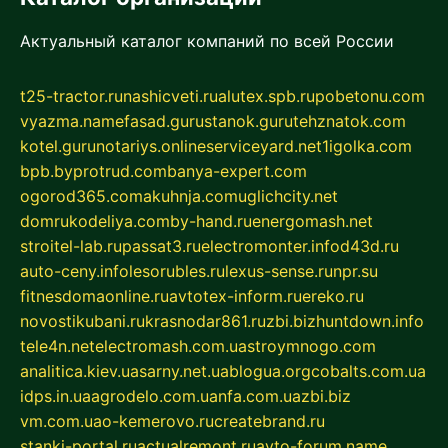
Актуальный каталог компаний по всей России
t25-tractor.ru
nashicveti.ru
alutex.spb.ru
pobetonu.com
vyazma.name
fasad.guru
stanok.guru
tehznatok.com
kotel.guru
notariys.online
serviceyard.net
1igolka.com
bpb.by
protrud.com
banya-expert.com
ogorod365.com
akuhnja.com
uglichcity.net
domrukodeliya.com
by-hand.ru
energomash.net
stroitel-lab.ru
passat3.ru
electromonter.info
d43d.ru
auto-ceny.info
lesorubles.ru
lexus-sense.ru
npr.su
fitnesdomaonline.ru
avtotex-inform.ru
ereko.ru
novostikubani.ru
krasnodar861.ru
zbi.biz
huntdown.info
tele4n.net
electromash.com.ua
stroymnogo.com
analitica.kiev.ua
sarny.net.ua
blogua.org
cobalts.com.ua
idps.in.ua
agrodelo.com.ua
nfa.com.ua
zbi.biz
vm.com.ua
o-kemerovo.ru
createbrand.ru
stanki-portal.ru
actualremont.ru
avto-forum.name