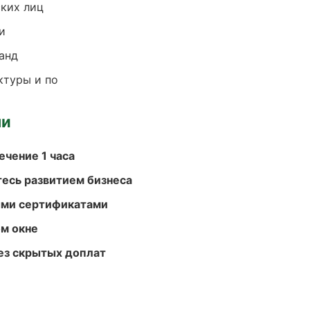
ких лиц
и
анд
ктуры и по
ми
ечение 1 часа
есь развитием бизнеса
ыми сертификатами
м окне
ез скрытых доплат