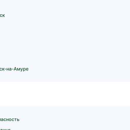
ск
ск-на-Амуре
пасность