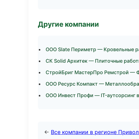
Другие компании
ООО Slate Периметр — Кровельные р
СК Solid Архитек — Плиточные работ
СтройБриг МастерПро Ремстрой — Ф
ООО Ресурс Компакт — Металлообраб
ООО Инвест Профи — IT-аутсорсинг 
←
Все компании в регионе Приво