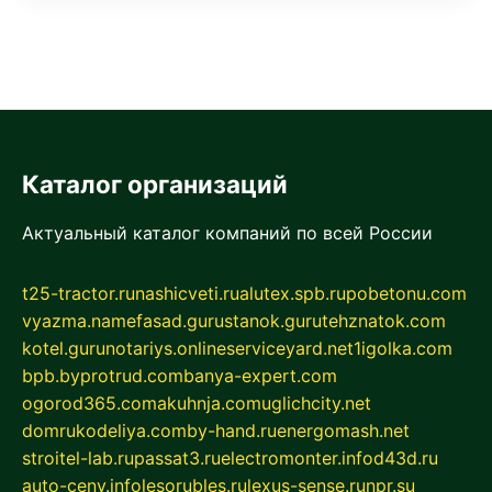
Каталог организаций
Актуальный каталог компаний по всей России
t25-tractor.ru
nashicveti.ru
alutex.spb.ru
pobetonu.com
vyazma.name
fasad.guru
stanok.guru
tehznatok.com
kotel.guru
notariys.online
serviceyard.net
1igolka.com
bpb.by
protrud.com
banya-expert.com
ogorod365.com
akuhnja.com
uglichcity.net
domrukodeliya.com
by-hand.ru
energomash.net
stroitel-lab.ru
passat3.ru
electromonter.info
d43d.ru
auto-ceny.info
lesorubles.ru
lexus-sense.ru
npr.su