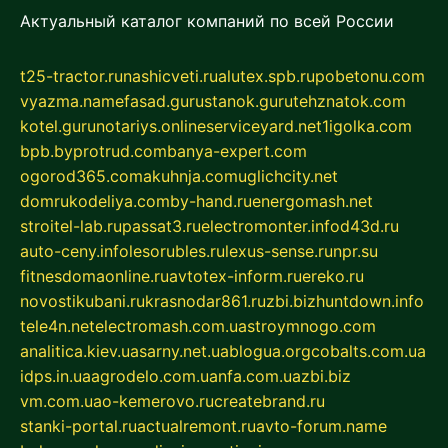
Актуальный каталог компаний по всей России
t25-tractor.ru
nashicveti.ru
alutex.spb.ru
pobetonu.com
vyazma.name
fasad.guru
stanok.guru
tehznatok.com
kotel.guru
notariys.online
serviceyard.net
1igolka.com
bpb.by
protrud.com
banya-expert.com
ogorod365.com
akuhnja.com
uglichcity.net
domrukodeliya.com
by-hand.ru
energomash.net
stroitel-lab.ru
passat3.ru
electromonter.info
d43d.ru
auto-ceny.info
lesorubles.ru
lexus-sense.ru
npr.su
fitnesdomaonline.ru
avtotex-inform.ru
ereko.ru
novostikubani.ru
krasnodar861.ru
zbi.biz
huntdown.info
tele4n.net
electromash.com.ua
stroymnogo.com
analitica.kiev.ua
sarny.net.ua
blogua.org
cobalts.com.ua
idps.in.ua
agrodelo.com.ua
nfa.com.ua
zbi.biz
vm.com.ua
o-kemerovo.ru
createbrand.ru
stanki-portal.ru
actualremont.ru
avto-forum.name