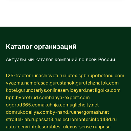
Каталог организаций
Актуальный каталог компаний по всей России
t25-tractor.ru
nashicveti.ru
alutex.spb.ru
pobetonu.com
vyazma.name
fasad.guru
stanok.guru
tehznatok.com
kotel.guru
notariys.online
serviceyard.net
1igolka.com
bpb.by
protrud.com
banya-expert.com
ogorod365.com
akuhnja.com
uglichcity.net
domrukodeliya.com
by-hand.ru
energomash.net
stroitel-lab.ru
passat3.ru
electromonter.info
d43d.ru
auto-ceny.info
lesorubles.ru
lexus-sense.ru
npr.su