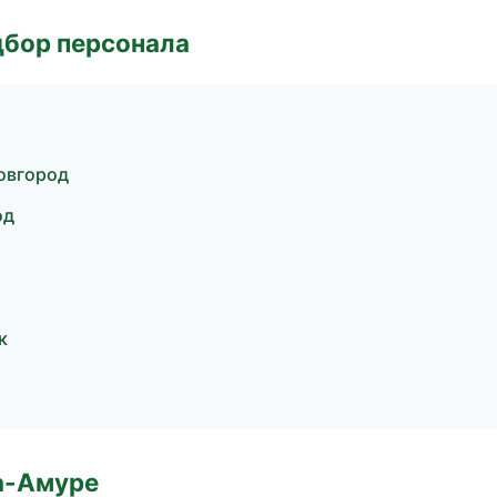
дбор персонала
овгород
од
к
а-Амуре