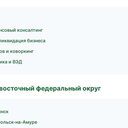
нсовый консалтинг
 ликвидация бизнеса
ов и коворкинг
ика и ВЭД
евосточный федеральный округ
инск
мольск-на-Амуре