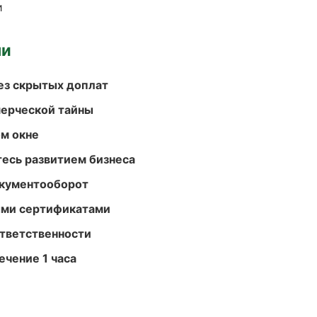
и
ми
ез скрытых доплат
мерческой тайны
м окне
есь развитием бизнеса
окументооборот
ыми сертификатами
ответственности
ечение 1 часа