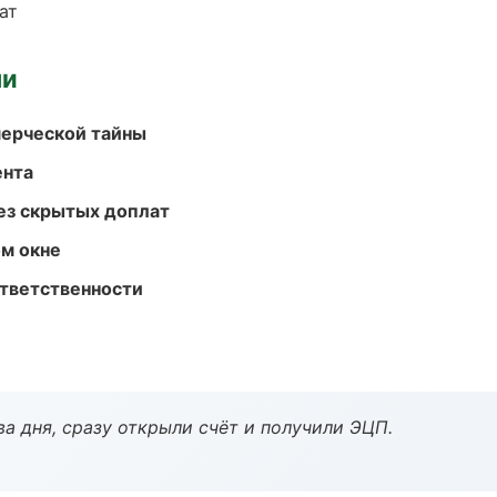
ат
ми
мерческой тайны
ента
ез скрытых доплат
м окне
ответственности
а дня, сразу открыли счёт и получили ЭЦП.