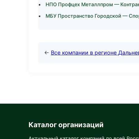
НПО Профцех Металлпром — Контрак
МБУ Пространство Городской — Спор
←
Все компании в регионе Дальн
Каталог организаций
Актуальный каталог компаний по всей Рос