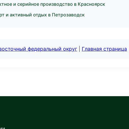
тное и серийное производство в Красноярск
т и активный отдых в Петрозаводск
евосточный федеральный округ
|
Главная страница
сии