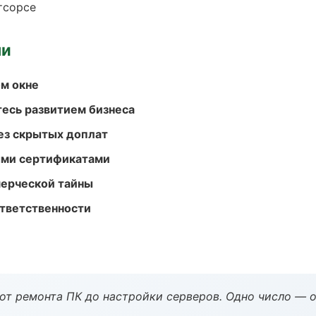
тсорсе
ми
м окне
есь развитием бизнеса
ез скрытых доплат
ыми сертификатами
мерческой тайны
ответственности
 от ремонта ПК до настройки серверов. Одно число — о