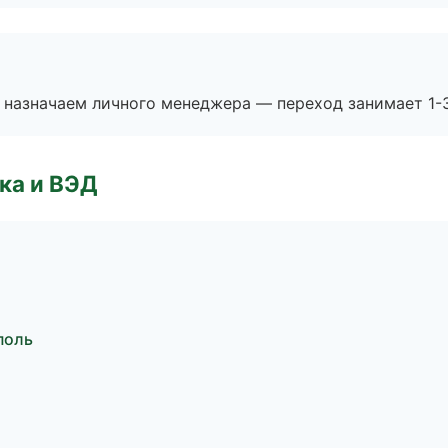
 назначаем личного менеджера — переход занимает 1-3
ка и ВЭД
поль