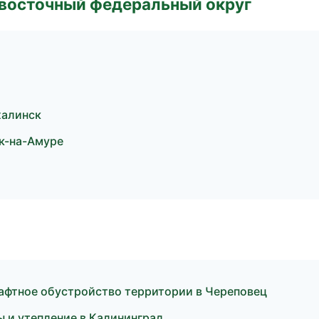
евосточный федеральный округ
халинск
к-на-Амуре
афтное обустройство территории в Череповец
 и утепление в Калининград