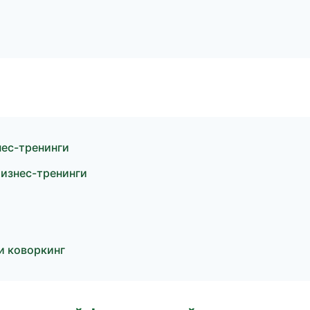
нес-тренинги
бизнес-тренинги
и коворкинг