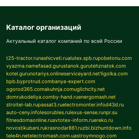
Каталог организаций
Актуальный каталог компаний по всей России
t25-tractor.ru
nashicveti.ru
alutex.spb.ru
pobetonu.com
vyazma.name
fasad.guru
stanok.guru
tehznatok.com
kotel.guru
notariys.online
serviceyard.net
1igolka.com
bpb.by
protrud.com
banya-expert.com
ogorod365.com
akuhnja.com
uglichcity.net
domrukodeliya.com
by-hand.ru
energomash.net
stroitel-lab.ru
passat3.ru
electromonter.info
d43d.ru
auto-ceny.info
lesorubles.ru
lexus-sense.ru
npr.su
fitnesdomaonline.ru
avtotex-inform.ru
ereko.ru
novostikubani.ru
krasnodar861.ru
zbi.biz
huntdown.info
tele4n.net
electromash.com.ua
stroymnogo.com