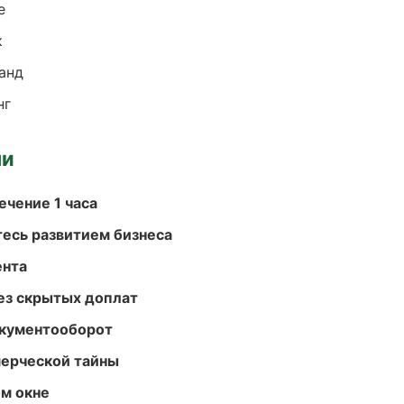
е
к
анд
нг
ми
ечение 1 часа
есь развитием бизнеса
ента
ез скрытых доплат
окументооборот
мерческой тайны
м окне