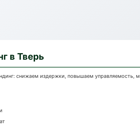
г в Тверь
ндинг: снижаем издержки, повышаем управляемость, 
и
ат