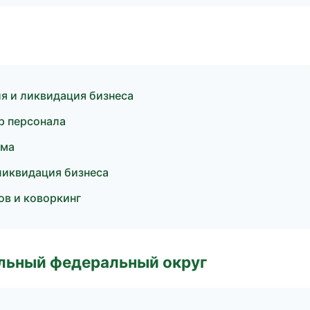
я и ликвидация бизнеса
р персонала
ама
ликвидация бизнеса
ов и коворкинг
альный федеральный округ