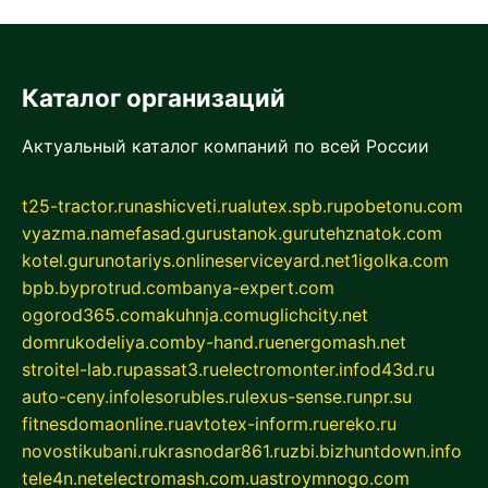
Каталог организаций
Актуальный каталог компаний по всей России
t25-tractor.ru
nashicveti.ru
alutex.spb.ru
pobetonu.com
vyazma.name
fasad.guru
stanok.guru
tehznatok.com
kotel.guru
notariys.online
serviceyard.net
1igolka.com
bpb.by
protrud.com
banya-expert.com
ogorod365.com
akuhnja.com
uglichcity.net
domrukodeliya.com
by-hand.ru
energomash.net
stroitel-lab.ru
passat3.ru
electromonter.info
d43d.ru
auto-ceny.info
lesorubles.ru
lexus-sense.ru
npr.su
fitnesdomaonline.ru
avtotex-inform.ru
ereko.ru
novostikubani.ru
krasnodar861.ru
zbi.biz
huntdown.info
tele4n.net
electromash.com.ua
stroymnogo.com