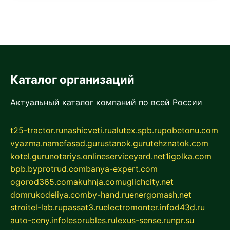
Каталог организаций
Актуальный каталог компаний по всей России
t25-tractor.ru
nashicveti.ru
alutex.spb.ru
pobetonu.com
vyazma.name
fasad.guru
stanok.guru
tehznatok.com
kotel.guru
notariys.online
serviceyard.net
1igolka.com
bpb.by
protrud.com
banya-expert.com
ogorod365.com
akuhnja.com
uglichcity.net
domrukodeliya.com
by-hand.ru
energomash.net
stroitel-lab.ru
passat3.ru
electromonter.info
d43d.ru
auto-ceny.info
lesorubles.ru
lexus-sense.ru
npr.su